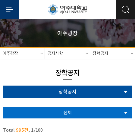
아주광장
아주광장
공지사항
장학공지
장학공지
장학공지
전체
995건
1
Total
,
/
100