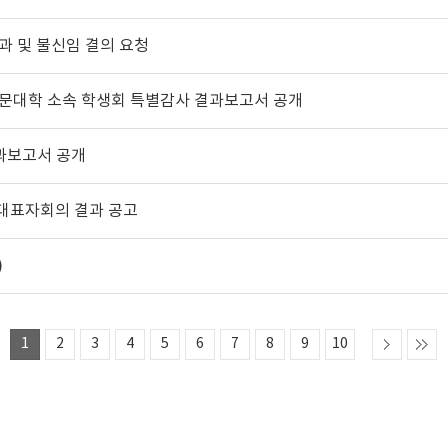
과 및 불신임 결의 요청
인문대학 소속 학생회 특별감사 결과보고서 공개
결과보고서 공개
생대표자회의 결과 공고
)
1
2
3
4
5
6
7
8
9
10