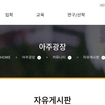
HO
입학
교육
연구/산학
아주광장
HOME
아주광장
커뮤니티
자유게시판
자유게시판