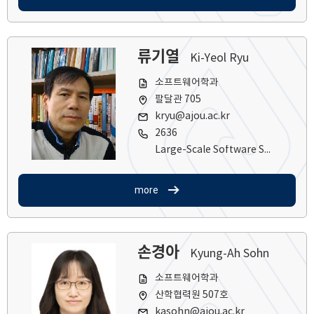
류기열
Ki-Yeol Ryu
소프트웨어학과
팔달관 705
kryu@ajou.ac.kr
2636
Large-Scale Software Systems
more
손경아
Kyung-Ah Sohn
소프트웨어학과
산학협력원 507호
kasohn@ajou.ac.kr