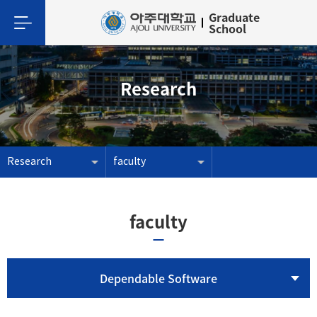
Graduate
School
Research
Research
faculty
faculty
Dependable Software