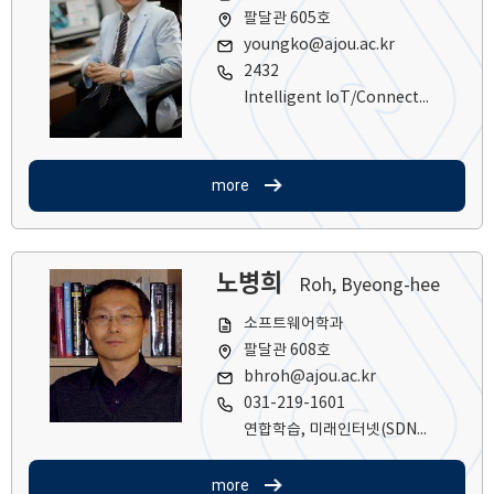
팔달관 605호
youngko@ajou.ac.kr
2432
Intelligent IoT/Connected Systems, UWB Indoor Positioning, Flying/Vehicular Ad Hoc Networking, Trust-guaranteed Networks (Blockchain), Edge Computing
more
노병희
Roh, Byeong-hee
소프트웨어학과
팔달관 608호
bhroh@ajou.ac.kr
031-219-1601
연합학습, 미래인터넷(SDN), 사물인터넷 (IoT), 혼합현실(MR)
more