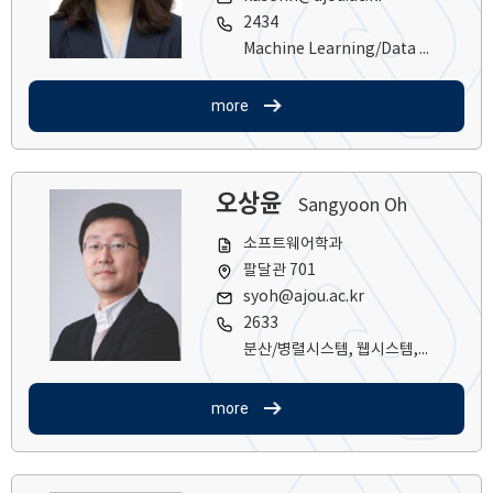
2434
Machine Learning/Data Mining/Biomedical Informatics
more
오상윤
Sangyoon Oh
소프트웨어학과
팔달관 701
syoh@ajou.ac.kr
2633
분산/병렬시스템, 웹시스템, 클라우드 컴퓨팅, Large-Scale Software System
more