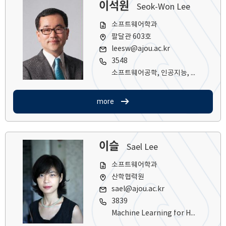
이석원
Seok-Won Lee
소프트웨어학과
팔달관 603호
leesw@ajou.ac.kr
3548
소프트웨어공학, 인공지능, 정보보호
more
이슬
Sael Lee
소프트웨어학과
산학협력원
sael@ajou.ac.kr
3839
Machine Learning for Healthcare, Tensor Analysis, and Bioinformatics (연구실 산학원 602호)