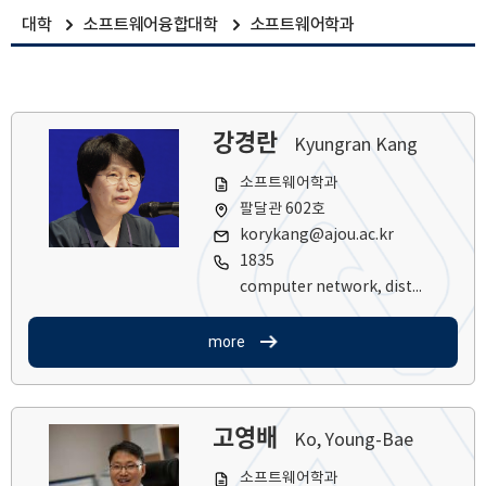
대학
소프트웨어융합대학
소프트웨어학과
강경란
Kyungran Kang
소프트웨어학과
팔달관 602호
korykang@ajou.ac.kr
1835
computer network, distributed learning, AI Ethics, semantic communications
more
고영배
Ko, Young-Bae
소프트웨어학과